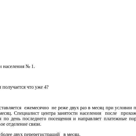
и населения № 1.
 получается что уже 4?
доставляется ежемесячно не реже двух раз в месяц при услови
в месяц. Специалист центра занятости населения после прох
я по день последнего посещения и направляет платежные по
ое отделение связи.
 более двух перерегистраций в месяц.