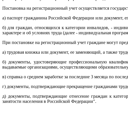
Постановка на регистрационный учет осуществляется государ
а) паспорт гражданина Российской Федерации или документ, е
б) для граждан, относящихся к категории инвалидов, - инди
характере и об условиях труда (далее - индивидуальная програ
При постановке на регистрационный учет граждане могут пре
а) трудовая книжка или документ, ее заменяющий, а также тру
б) документы, удостоверяющие профессиональную квалифик
выдаваемые организациями, осуществляющими образовательную
в) справка о среднем заработке за последние 3 месяца по после
г) документы, подтверждающие прекращение гражданами трудо
д) документы, подтверждающие отнесение граждан к катего
занятости населения в Российской Федерации".