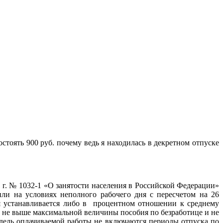
стоять 900 руб. почему ведь я находилась в декретном отпуске
91 г. № 1032-1 «О занятости населения в Российской Федерации»
ли на условиях неполного рабочего дня с пересчетом на 26
ия устанавливается либо в процентном отношении к среднему
ях не выше максимальной величины пособия по безработице и не
едель оплачиваемой работы не включаются периоды
отпуска по