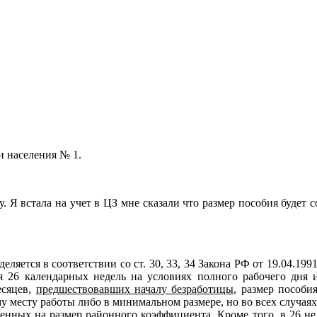
и населения № 1.
 Я встала на учет в ЦЗ мне сказали что размер пособия будет со
ляется в соответствии со ст. 30, 33, 34 Закона РФ от 19.04.19
я 26 календарных недель на условиях полного рабочего дня и
есяцев,
предшествовавших началу безработицы
, размер пособ
му месту работы либо в минимальном размере, но во всех случа
енных на размер районного коэффициента. Кроме того, в 26 н