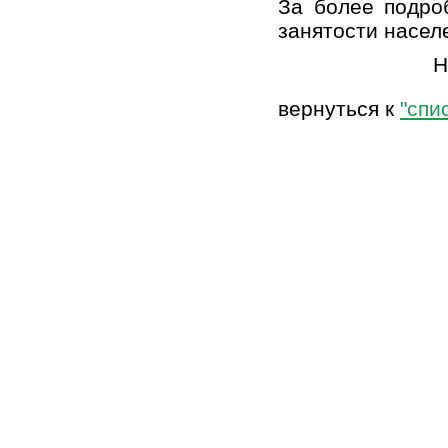
За более подро
занятости насел
Н
вернуться к
"спи