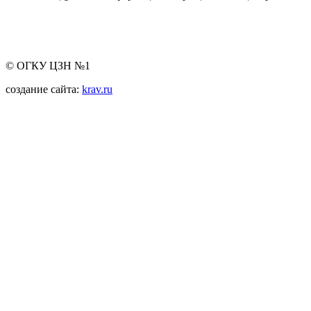
© ОГКУ ЦЗН №1
создание сайта:
krav.ru