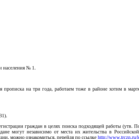
и населения № 1.
я прописка на три года, работаем тоже в районе хотим в марте
31).
гистрации граждан в целях поиска подходящей работы (утв. По
ждане могут независимо от места их жительства в Российско
ции, можно ознакомиться, перейдя по ссылке
http://www.trczn.ru/