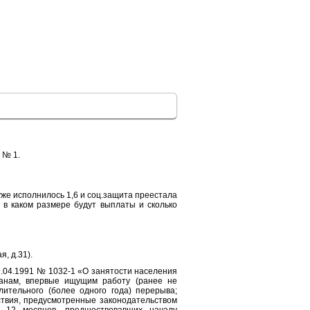
 № 1.
уже исполнилось 1,6 и соц.защита преестала
 в каком размере будут выплаты и сколько
, д.31).
9.04.1991 № 1032-1 «О занятости населения
данам, впервые ищущим работу (ранее не
ительного (более одного года) перерыва;
твия, предусмотренные законодательством