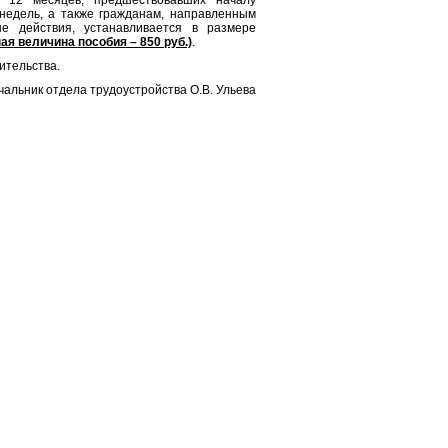
 12 месяцев, предшествовавших началу
недель, а также гражданам, направленным
е действия, устанавливается в размере
я величина пособия – 850 руб.)
.
ительства.
чальник отдела трудоустройства О.В. Ульева