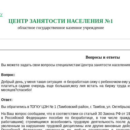
ЦЕНТР ЗАНЯТОСТИ НАСЕЛЕНИЯ №1
областное государственное казенное учреждение
Вопросы и ответы
Вы можете задать свои вопросы специалистам Центра занятости населения
Вопрос:
Добрый день, у меня такая ситуация -я безработная сижу с ребеночком ему 
платить,в садике очередь еще большая,могу лия встать на биржу труда и
месяцев?спасибо!
Ответ:
Вы обратились в ТОГКУ ЦЗН № 1 (Тамбовский район, г. Тамбов, ул. Октябрьская
На Ваш вопрос сообщаем, что в соответствии со статьей 30 Закона РФ от 1
в Российской Федерации» пособие по безработице, в том числе граж
работавшим); стремящимся возобновить трудовую деятельность после дл
уволенным за нарушение трудовой дисциплины или другие виновные дейс