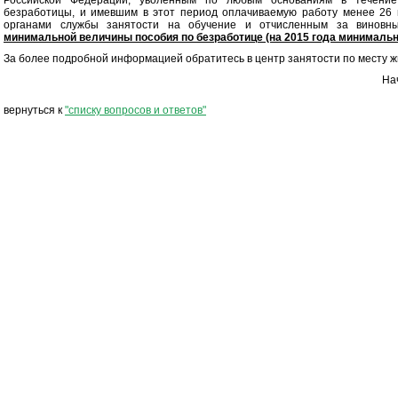
Российской Федерации; уволенным по любым основаниям в течение
безработицы, и имевшим в этот период оплачиваемую работу менее 26 
органами службы занятости на обучение и отчисленным за виновны
минимальной величины пособия по безработице (на 2015 года минимальна
За более подробной информацией обратитесь в центр занятости по месту ж
На
вернуться к
"списку вопросов и ответов"