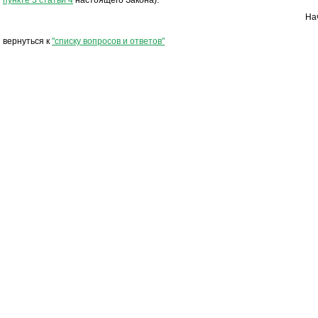
пункте 3 статьи 4
настоящего Закона).
На
вернуться к
"списку вопросов и ответов"