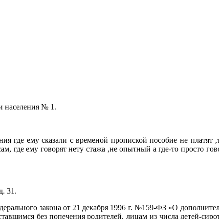
и населения № 1.
ия где ему сказали с временой пропиской пособие не платят ,та
сам, где ему говорят нету стажа ,не опытный а где-то просто го
. 31.
едерального закона от 21 декабря 1996 г. №159-ФЗ «О дополните
ставшимся без попечения родителей, лицам из числа детей-сиро