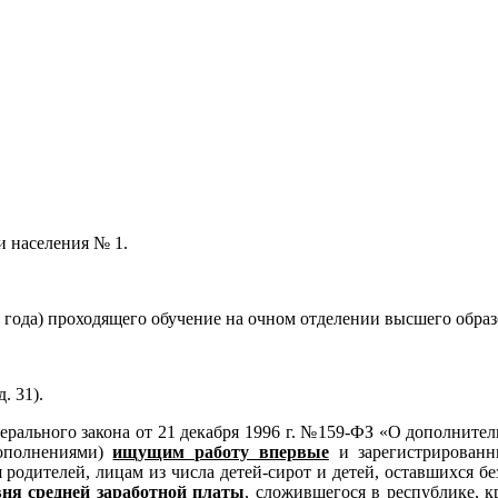
и населения № 1.
года) проходящего обучение на очном отделении высшего образо
. 31).
дерального закона от 21 декабря 1996 г. №159-ФЗ «О дополнител
дополнениями)
ищущим работу впервые
и зарегистрированн
 родителей, лицам из числа детей-сирот и детей, оставшихся б
вня средней заработной платы
, сложившегося в республике, к