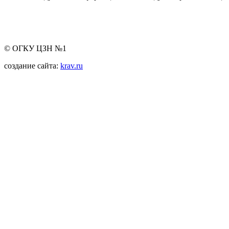
© ОГКУ ЦЗН №1
создание сайта:
krav.ru