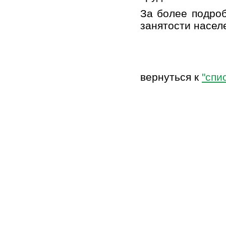
За более подро
занятости насел
В
вернуться к
"спи