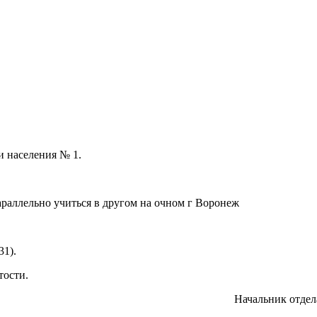
и населения № 1.
араллельно учиться в другом на очном г Воронеж
д.31).
тости.
Начальник отдел