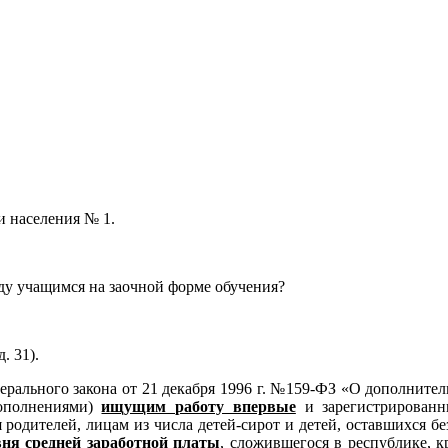
и населения № 1.
буду учащимся на заочной форме обучения?
. 31).
дерального закона от 21 декабря 1996 г. №159-ФЗ «О дополнител
дополнениями)
ищущим работу впервые
и зарегистрированн
 родителей, лицам из числа детей-сирот и детей, оставшихся б
вня средней заработной платы
, сложившегося в республике, к