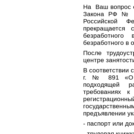
На Ваш вопрос с
Закона РФ № 1
Российской Ф
прекращается 
безработного 
безработного в 
После трудоуст
центре занятост
В соответствии 
г. № 891 «О п
подходящей р
требованиях к
регистрационн
государственны
предъявлении у
- паспорт или до
- трудовая книж