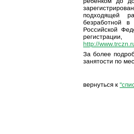
ребенком до до
зарегистрирова
подходящей р
безработной в 
Российской Фед
регистрации,
http://www.trczn.
За более подро
занятости по ме
вернуться к
"спи