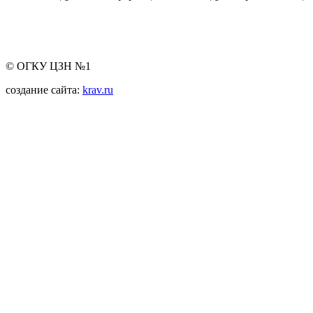
© ОГКУ ЦЗН №1
создание сайта:
krav.ru