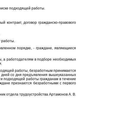
поиске подходящей работы.
ый контракт, договор гражданско-правового
.
 работы.
вленном порядке, - граждане, являющиеся
ы, а работодателям в подборе необходимых
и.
дходящей работы, безработным принимается
1 дней со дня предъявления вышеуказанных
ти подходящей работы гражданам в течение
аждане признаются безработными с первого
ник отдела трудоустройства Артамонов А. В.