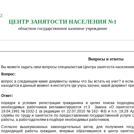
ЦЕНТР ЗАНЯТОСТИ НАСЕЛЕНИЯ №1
областное государственное казенное учреждение
Вопросы и ответы
Вы можете задать свои вопросы специалистам Центра занятости населения
Вопрос:
вопрос в следующем какие документы нужны что бы встать на учет? и есл
находится в данный момент в институте где учусь заочно, какой документ пр
Ответ:
порядок и условия регистрации гражданина в целях поиска подходя
необходимых работников регламентируются ст.3 Закона «О занятости
19.04.1991 №1032-1 (в редакции от 22.07.2010 №162- ФЗ) и п.п. 19,29 
службы по труду и занятости по предоставлению государственной услуги 
работы, а работодателям в подборе необходимых работников.
Согласно вышеуказанных законодательных актов, для получения госу
подходящей работы граждане, впервые обратившиеся в центр занятос