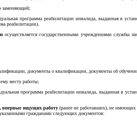
го заменяющий;
видуальная программа реабилитации инвалида, выданная в уста
мма реабилитации).
ан
осуществляется государственными учреждениями службы за
валификации, документы о квалификации, документы об обучении
нему месту работы;
видуальная программа реабилитации инвалида, выданная в уста
н, впервые ищущих работу
(ранее не работавших), не имеющих 
 указанными гражданами следующих документов: