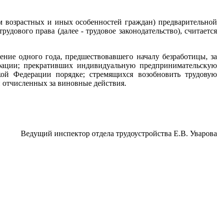
м возрастных и иных особенностей граждан) предварительной
дового права (далее - трудовое законодательство), считается
ние одного года, предшествовавшего началу безработицы, за
ерации; прекративших индивидуальную предпринимательскую
ской Федерации порядке; стремящихся возобновить трудовую
и отчисленных за виновные действия.
Ведущий инспектор отдела трудоустройства Е.В. Уварова