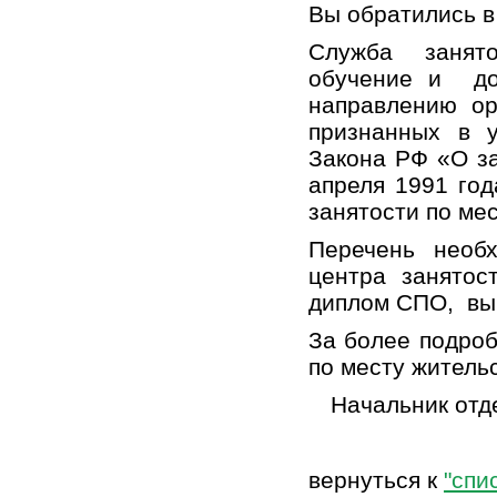
Вы обратились в
Служба заня
обучение и до
направлению о
признанных в у
Закона РФ «О за
апреля 1991 го
занятости по мес
Перечень необ
центра занятос
диплом СПО, вы
За более подро
по месту житель
Начальник отд
вернуться к
"спи