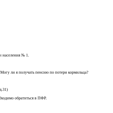
и населения № 1.
а.Могу ли я получать пенсию по потери кормильца?
д.31)
бходимо обратиться в ПФР.
Главны