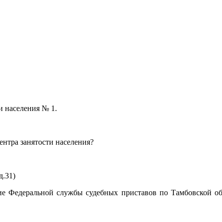
и населения № 1.
ентра занятости населения?
д.31)
ие Федеральной службы судебных приставов по Тамбовской обл
Главн