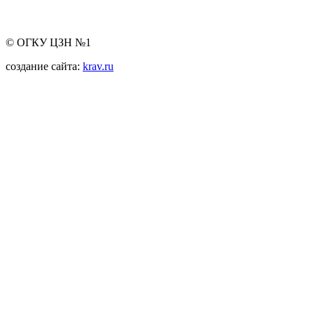
© ОГКУ ЦЗН №1
создание сайта:
krav.ru