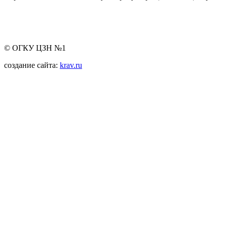
© ОГКУ ЦЗН №1
создание сайта:
krav.ru