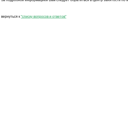
За подробной информацией Вам следует обратиться в Центр занятости по 
вернуться к
"списку вопросов и ответов"