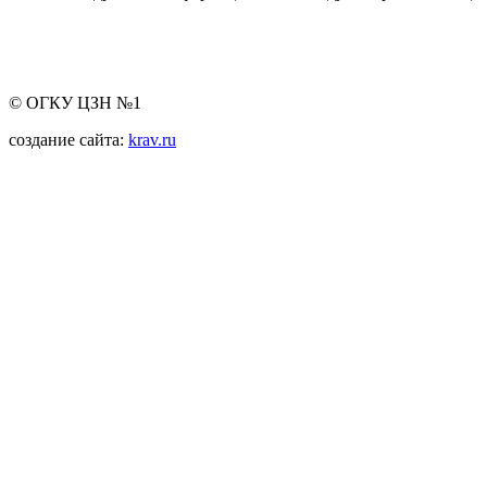
© ОГКУ ЦЗН №1
создание сайта:
krav.ru