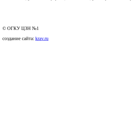
© ОГКУ ЦЗН №1
создание сайта:
krav.ru