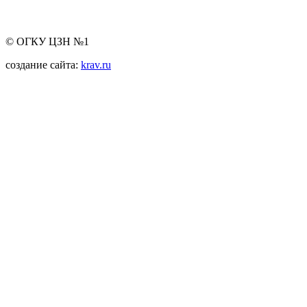
© ОГКУ ЦЗН №1
создание сайта:
krav.ru