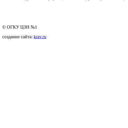
© ОГКУ ЦЗН №1
создание сайта:
krav.ru