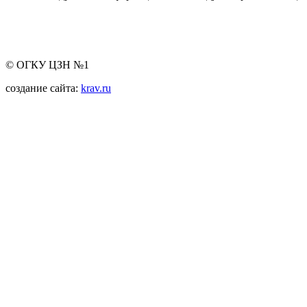
© ОГКУ ЦЗН №1
создание сайта:
krav.ru