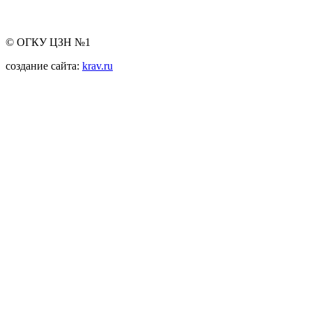
© ОГКУ ЦЗН №1
создание сайта:
krav.ru