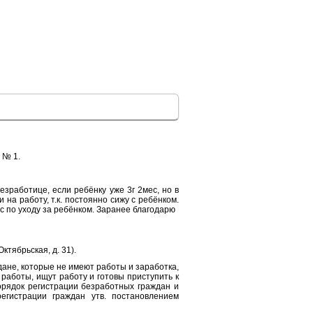
 № 1.
езработице, если ребёнку уже 3г 2мес, но в
 на работу, т.к. постоянно сижу с ребёнком.
с по уходу за ребёнком. Заранее благодарю
ктябрьская, д. 31).
не, которые не имеют работы и заработка,
работы, ищут работу и готовы приступить к
орядок регистрации безработных граждан и
гистрации граждан утв. постановлением