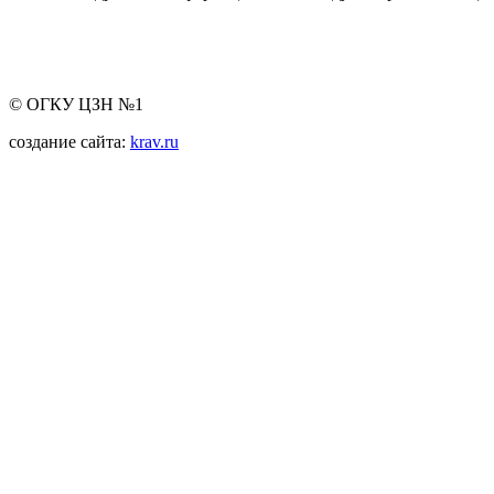
© ОГКУ ЦЗН №1
создание сайта:
krav.ru