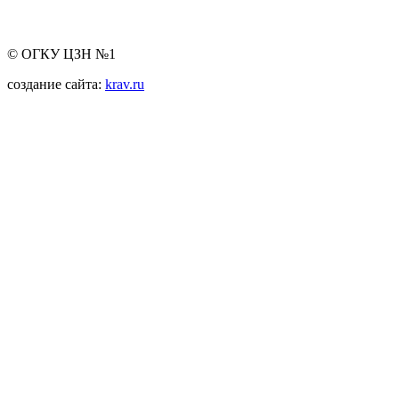
© ОГКУ ЦЗН №1
создание сайта:
krav.ru