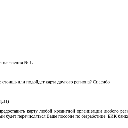
и населения № 1.
е стоишь или подойдет карта другого региона? Спасибо
д.31)
предоставить карту любой кредитной организации любого реги
й будет перечисляться Ваше пособие по безработице: БИК банка
Главны