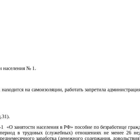
и населения № 1.
находится на самоизоляции, работать запретила администрация,
.31).
31-1 «О занятости населения в РФ» пособие по безработице гра
 период в трудовых (служебных) отношениях не менее 26 не
среднемесячного заработка (денежного содержания, довольствия