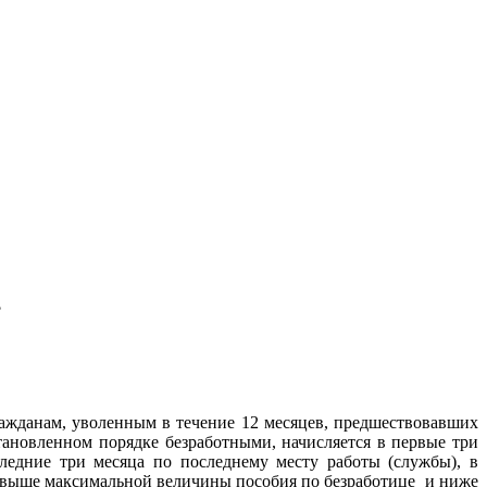
?
ражданам, уволенным в течение 12 месяцев, предшествовавших
тановленном порядке безработными, начисляется в первые три
следние три месяца по последнему месту работы (службы), в
ть выше максимальной величины пособия по безработице и ниже