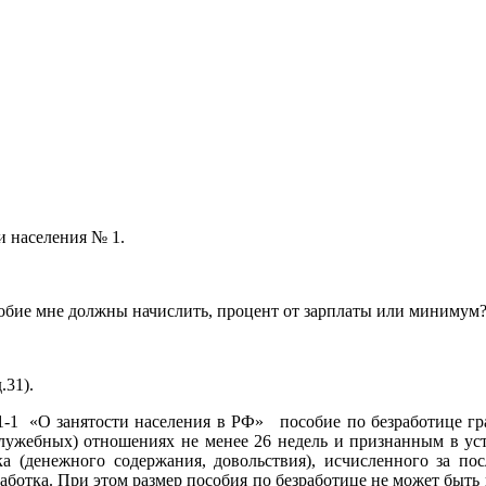
и населения № 1.
пособие мне должны начислить, процент от зарплаты или минимум
.31).
031-1 «О занятости населения в РФ» пособие по безработице г
служебных) отношениях не менее 26 недель и признанным в ус
ка (денежного содержания, довольствия), исчисленного за по
аработка. При этом размер пособия по безработице не может бы