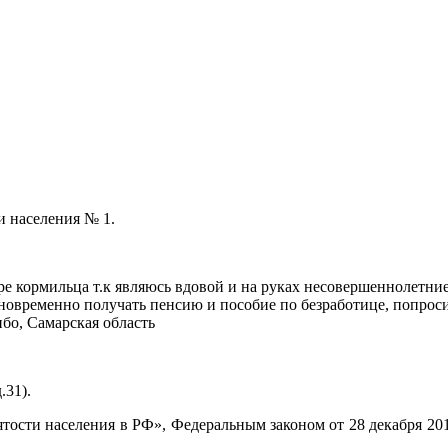
и населения № 1.
ре кормильца т.к являюсь вдовой и на руках несовершеннолетние 
овременно получать пенсию и пособие по безработице, попроси
бо, Самарская область
.31).
нятости населения в РФ», Федеральным законом от 28 декабря 2