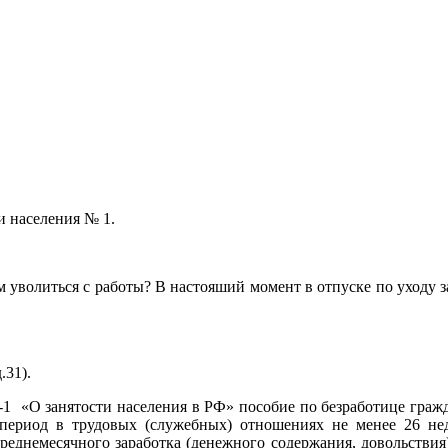
и населения № 1.
им уволиться с работы? В настояший момент в отпуске по уходу з
.31).
31-1 «О занятости населения в РФ» пособие по безработице гра
 период в трудовых (служебных) отношениях не менее 26 не
среднемесячного заработка (денежного содержания, довольствия