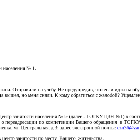
и населения № 1.
тина. Отправили на учебу. Не предупредив, что если идти на об
ца вышел, но меня сняли. К кому обратиться с жалобой? Ущемлен
ентр занятости населения №1» (далее - ТОГКУ ЦЗН №1) в соответ
т о переадресации по компетенции Вашего обращения в ТОГКУ
евка, ул. Центральная, д.3; адрес электронной почты:
czn36@zan
 центр занятости по месту Вашего жительства.