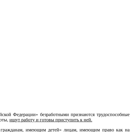
сийской Федерации» безработными признаются трудоспособные
боты,
ищут работу и готовы приступить к ней.
ях гражданам, имеющим детей» лицам, имеющим право как на