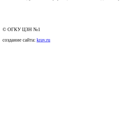
© ОГКУ ЦЗН №1
создание сайта:
krav.ru