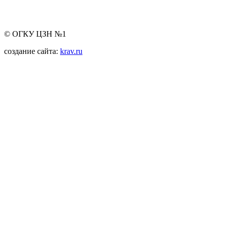
© ОГКУ ЦЗН №1
создание сайта:
krav.ru