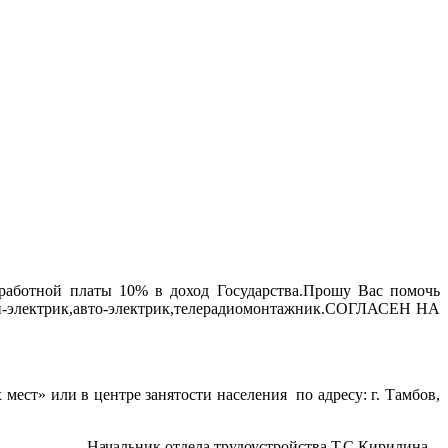
аработной платы 10% в доход Государства.Прошу Вас помочь
сти-электрик,авто-электрик,телерадиомонтажник.СОГЛАСЕН НА
х мест» или в центре занятости населения по адресу: г. Тамбов,
к отдела трудоустройства Т.С.Кирилина