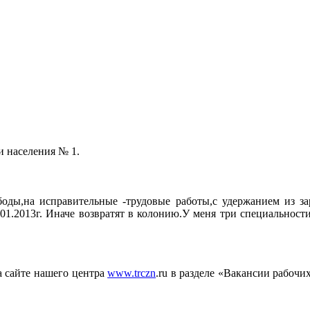
и населения № 1.
боды,на исправительные -трудовые работы,с удержанием из з
8.01.2013г. Иначе возвратят в колонию.У меня три специально
 сайте нашего центра
www.trczn
.ru в разделе «Вакансии рабочи
Начальни