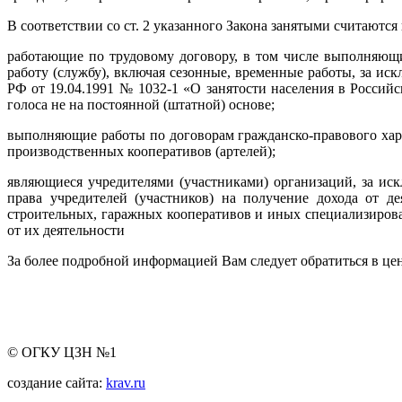
В соответствии со ст. 2 указанного Закона занятыми считаются
работающие по трудовому договору, в том числе выполняющ
работу (службу), включая сезонные, временные работы, за и
РФ от 19.04.1991 № 1032-1 «О занятости населения в Росси
голоса не на постоянной (штатной) основе;
выполняющие работы по договорам гражданско-правового хара
производственных кооперативов (артелей);
являющиеся учредителями (участниками) организаций, за ис
права учредителей (участников) на получение дохода от д
строительных, гаражных кооперативов и иных специализирова
от их деятельности
За более подробной информацией Вам следует обратиться в цен
© ОГКУ ЦЗН №1
создание сайта:
krav.ru