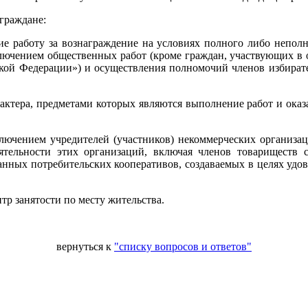
 граждане:
ие работу за вознаграждение на условиях полного либо непол
сключением общественных работ (кроме граждан, участвующих в
йской Федерации») и осуществления полномочий членов избира
ктера, предметами которых являются выполнение работ и оказа
ключением учредителей (участников) некоммерческих организац
еятельности этих организаций, включая членов товариществ
нных потребительских кооперативов, создаваемых в целях удов
тр занятости по месту жительства.
вернуться к
"списку вопросов и ответов"